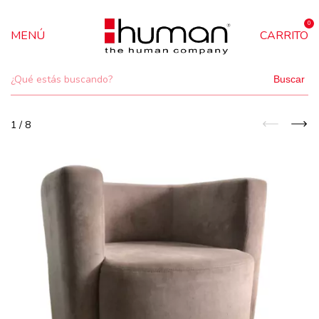
0
MENÚ
CARRITO
Buscar
1
/
8