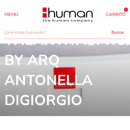
0
MENÚ
CARRITO
Buscar
THEANTITASPRO
BY ARQ
ANTONELLA
DIGIORGIO